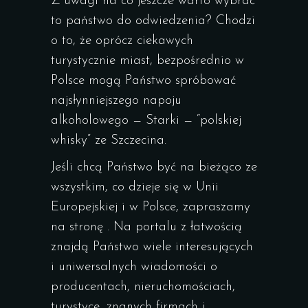
Z uwagi na co jeszcze warto wybrać
to państwo do odwiedzenia? Chodzi
o to, że oprócz ciekawych
turystycznie miast, bezpośrednio w
Polsce mogą Państwo spróbować
najsłynniejszego napoju
alkoholowego — Starki — “polskiej
whisky” ze Szczecina.
Jeśli chcą Państwo być na bieżąco ze
wszystkim, co dzieje się w Unii
Europejskiej i w Polsce, zapraszamy
na stronę . Na portalu z łatwością
znajdą Państwo wiele interesujących
i uniwersalnych wiadomości o
producentach, nieruchomościach,
turystyce, znanych firmach i