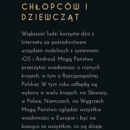
CHŁOPCÓW I
DZIEWCZĄT
Większość ludzi korzysta dziś z
Internetu za pośrednictwem
urządzeń mobilnych z systemami
iOS i Android. Mogą Państwo
przeczytać wiadomości o różnych
krajach, w tym o Rzeczpospolitej
Polskiej. W tym roku odbędą się
wybory w wielu krajach: na Słowacji,
w Polsce, Niemczech, na Węgrzech.
Mogą Państwo oglądać wszystkie
wiadomości w Europie i być na
bieżąco ze wszystkim, co się dzieje.