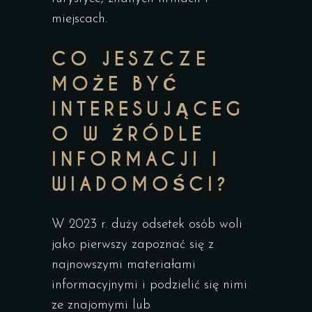
miejscach.
CO JESZCZE
MOŻE BYĆ
INTERESUJĄCEG
O W ŹRÓDLE
INFORMACJI I
WIADOMOŚCI?
W 2023 r. duży odsetek osób woli
jako pierwszy zapoznać się z
najnowszymi materiałami
informacyjnymi i podzielić się nimi
ze znajomymi lub